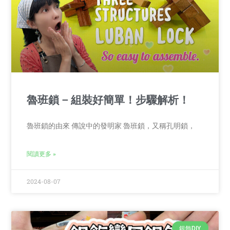
魯班鎖 – 組裝好簡單！步驟解析！
魯班鎖的由來 傳說中的發明家 魯班鎖，又稱孔明鎖，
閱讀更多 »
2024-08-07
銀飾DIY