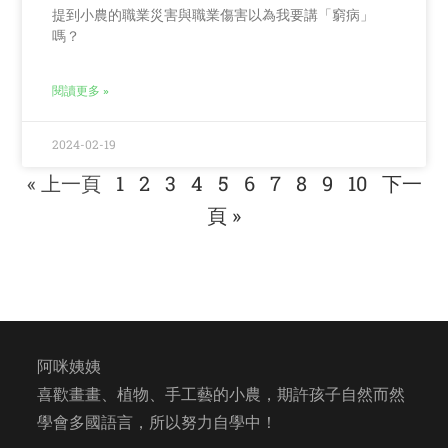
提到小農的職業災害與職業傷害以為我要講「窮病」
嗎？
閱讀更多 »
2024-02-19
« 上一頁
1
2
3
4
5
6
7
8
9
10
下一
頁 »
阿咪姨姨
喜歡畫畫、植物、手工藝的小農，期許孩子自然而然
學會多國語言，所以努力自學中！