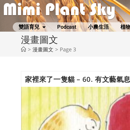
雙語育兒
Podcast
小農生活
植
漫畫圖文
>
漫畫圖文
>
Page 3
家裡來了一隻貓 – 60. 有文藝氣