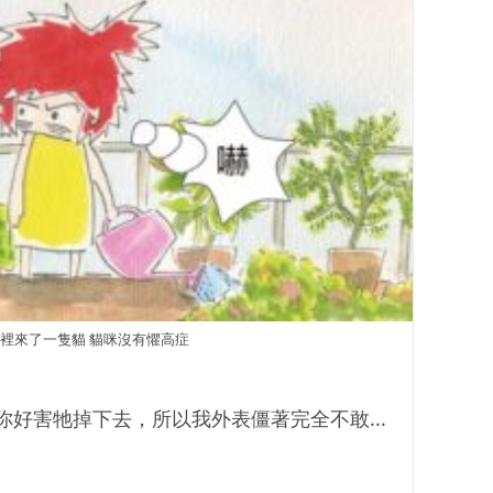
裡來了一隻貓 貓咪沒有懼高症
好害牠掉下去，所以我外表僵著完全不敢...