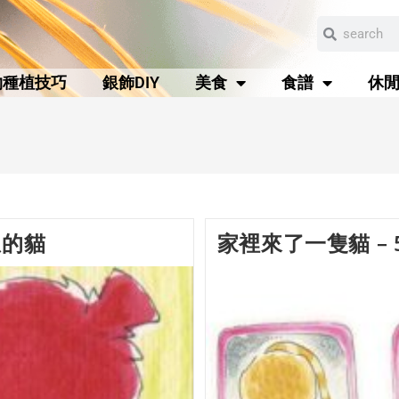
物種植技巧
銀飾DIY
美食
食譜
休
息的貓
家裡來了一隻貓 – 