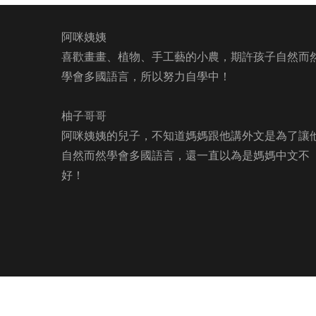
阿咪姨姨
喜歡畫畫、植物、手工藝的小農，期許孩子自然而
學會多國語言，所以努力自學中！
柚子哥哥
阿咪姨姨的兒子，不知道媽媽跟他講外文是為了讓
自然而然學會多國語言，還一直以為是媽媽中文不
好！