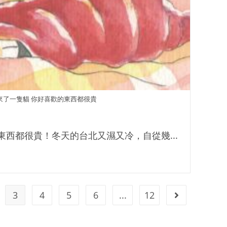
來了一隻貓 你好喜歡的東西都很貴
西都很貴！冬天的台北又濕又冷，自從幾...
3
4
5
6
...
12