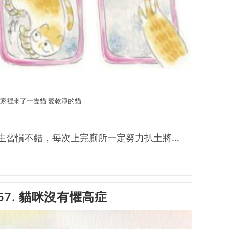
家裡來了一隻貓 愛乾淨的貓
習慣不錯，每次上完廁所一定努力扒土將...
57. 貓咪沒有懼高症