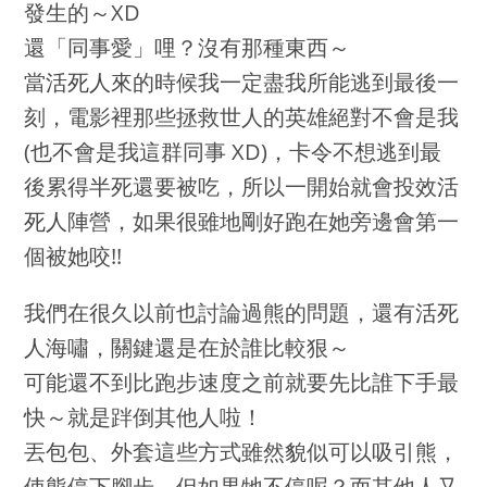
發生的～XD
還「同事愛」哩？沒有那種東西～
當
活死人
來的時候我一定盡我所能逃到最後一
刻，電影裡那些拯救世人的英雄絕對不會是我
(也不會是我這群同事 XD)，卡令不想逃到最
後累得半死還要被吃，所以一開始就會投效
活
死人
陣營，如果很雖地剛好跑在她旁邊會第一
個被她咬!!
我們在很久以前也討論過熊的問題，還有
活死
人
海嘯，關鍵還是在於誰比較狠～
可能還不到比跑步速度之前就要先比誰下手最
快～就是跘倒其他人啦！
丟包包、外套這些方式雖然貌似可以吸引熊，
使熊停下腳步，但如果牠不停呢？而其他人又