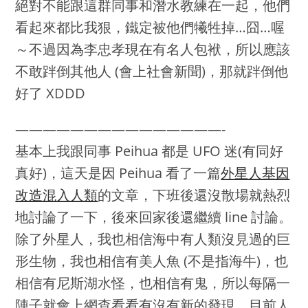
絕對不能跟這群同事和潛水教練在一起，他們
看起來都比我狠，鐵定被他們犧牲掉…囧…喔
～不過因為李忠孝現在有名人包袱，所以應該
不敢跘倒其他人 (會上社會新聞)，那就跘倒他
好了 XDDD
———————————————-
基本上我跟同事 Peihua 都是 UFO 迷(有同好
真好)，這天是因 Peihua 看了一篇
外星人基因
改造混入人類
的文章，下班後還沒散場就熱烈
地討論了一下，後來回家後還繼續 line 討論。
除了外星人，我也相信海中有人類沒見過的巨
形生物，我也相信有美人魚 (不是指海牛)，也
相信有尼斯湖水怪，也相信有鬼，所以每隔一
陣子就會上網查看看有沒有新的發現，目前人