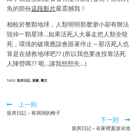
魚的部份
這段影片
最震撼我！
相較於整顆地球，人類明明那麼渺小卻有辦法
毀掉一顆星球…如果
活死人
大暴走把人類全咬
死，環境的破壞應該會跟著停止～那
活死人
也
算是在拯救地球吧?? (所以我也要改投靠
活死
人
陣營嗎?? 呃…讓我想想先…)
TAGS
:
規房日記
,
漫畫
,
圖文
上一則
規房日記 – 有洞洞的椅子
下一則
規房日記 – 在家裡蓋游泳池