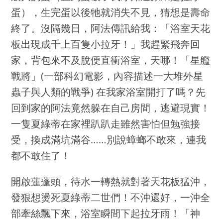
蛋），生完蛋以後牠就消失不見，猜想是壽命
終了。沒隔幾日，阿法傳訊給我：「浴室天花
板出現成千上百隻小拉牙！」我趕緊飛奔回
家，背包來不及脫便直衝浴室，天哪！「星艦
戰將」(一部科幻電影，內容描述一大堆外星
蟲子與人類的戰爭) 在我家浴室開打了嗎？先
回到家的阿法竟然躲在自己房間，逃避現實！
一隻夏綠蒂在家裡趴趴走雖然害怕但勉強接
受，換成滿坑滿谷……別說蟑螂不敢來，連我
都不敢住了！
開啟蓮蓬頭，待水一轉熱就對著天花板猛沖，
發狠想燙死夏綠蒂二世們！不沖還好，一沖全
部牽絲飄下來，浴室瞬間下起拉牙雨！「神