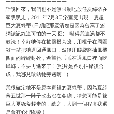
————————————
話說回來，我們也不是無限制地放任夏綠蒂在
家趴趴走，2011年7月3日浴室竟出現一隻超
巨大夏綠蒂 (日期記那麼清楚是因為曾寫了篇
網誌記錄這可怕的一天 囧)，嚇得我連澡都不
敢洗！幸好牠停在抽風機旁邊，用棍子在周圍
敲一敲把牠逼回通風口，然後用膠袋將抽風機
四面的縫縫封死，希望牠乖乖在通風口裡面吃
蟑螂，不要再進來了！(照片是各別拍攝後合
成，我哪兒敢站牠旁邊啊！)
我很確定牠不是原本家裡的夏綠蒂，因為夏綠
蒂五世那一陣子改出沒在客廳，猜想可能是被
巨大夏綠蒂趕走的，總之，大到一個程度我還
是會有心理障礙！