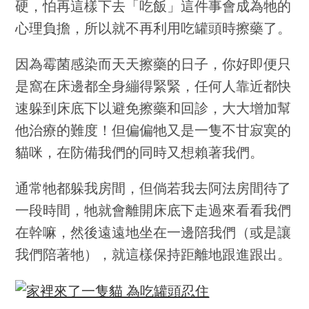
硬，怕再這樣下去「吃飯」這件事會成為牠的
心理負擔，所以就不再利用吃罐頭時擦藥了。
因為霉菌感染而天天擦藥的日子，你好即便只
是窩在床邊都全身繃得緊緊，任何人靠近都快
速躲到床底下以避免擦藥和回診，大大增加幫
他治療的難度！但偏偏牠又是一隻不甘寂寞的
貓咪，在防備我們的同時又想賴著我們。
通常牠都躲我房間，但倘若我去阿法房間待了
一段時間，牠就會離開床底下走過來看看我們
在幹嘛，然後遠遠地坐在一邊陪我們（或是讓
我們陪著牠），就這樣保持距離地跟進跟出。