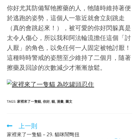
你好尤其防備幫牠擦藥的人，牠隨時維持著便
於逃跑的姿勢，這個人一靠近就會立刻跳走
（真的會跳起來！），被可愛的你好閃躲真是
太令人傷心，所以我和阿法輪流擔任這個「討
人厭」的角色，以免任何一人固定被牠討厭！
這種時時警戒的姿態至少維持了二個月，隨著
擦藥及回診的次數減少才漸漸放鬆。
TAGS
:
家裡來了一隻貓
,
你好
,
貓
,
漫畫
,
圖文
上一則
家裡來了一隻貓 – 29. 貓咪鬧彆扭